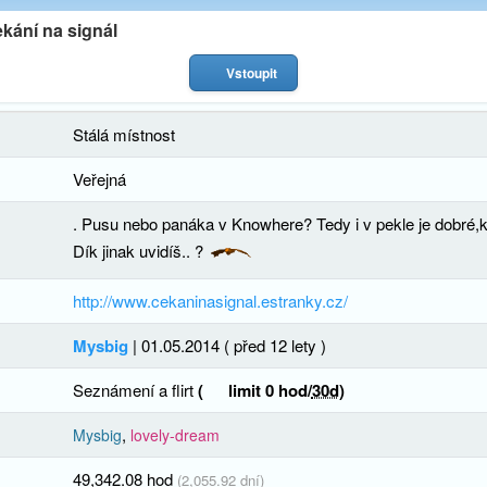
kání na signál
Vstoupit
Stálá místnost
Veřejná
. Pusu nebo panáka v Knowhere? Tedy i v pekle je dobré,
Dík jinak uvidíš.. ?
http://www.cekaninasignal.estranky.cz/
Mysbig
| 01.05.2014 ( před 12 lety )
Seznámení a flirt
(
limit 0 hod/
30d
)
,
Mysbig
lovely-dream
49,342.08 hod
(2,055.92 dní)