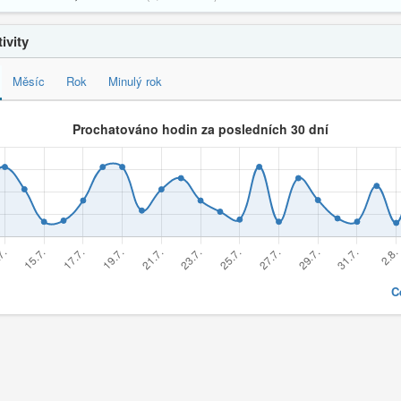
ivity
Měsíc
Rok
Minulý rok
C