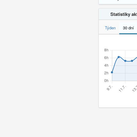
Statistiky akt
Týden
30 dní