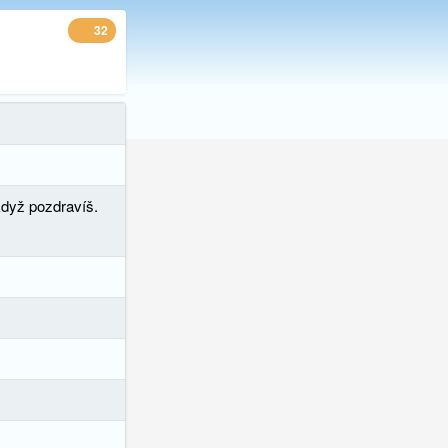
32
když pozdravíš.